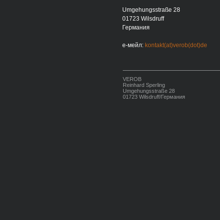
Umgehungsstraße 28
01723 Wilsdruff
Германия
е-мейл:
kontakt(at)verob(dot)de
VEROB
Reinhard Sperling
Umgehungsstraße 28
01723 Wilsdruff/Германия