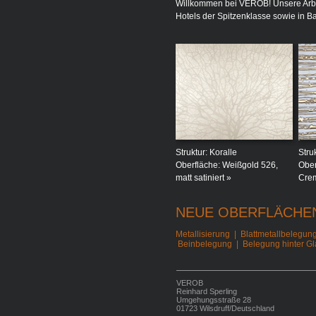
Willkommen bei VEROB! Unsere Arbei
Hotels der Spitzenklasse sowie in Ba
Struktur: Koralle
Stru
Oberfläche: Weißgold 526,
Ober
matt satiniert »
Cre
NEUE OBERFLÄCHE
Metallisierung
|
Blattmetallbelegun
Beinbelegung
|
Belegung hinter Gl
VEROB
Reinhard Sperling
Umgehungsstraße 28
01723 Wilsdruff/Deutschland